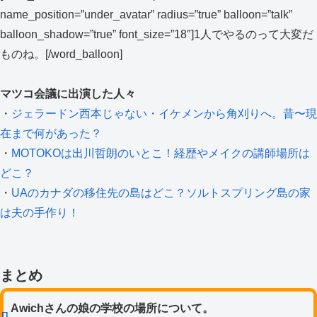
name_position=”under_avatar” radius=”true” balloon=”talk”
balloon_shadow=”true” font_size=”18″]1人でやるのって大変だ
ものね。[/word_balloon]
マツコ会議に出演した人々
・
ジェラードン西本じゃない・イケメンから角刈りへ。昔〜現
在まで何があった？
・
MOTOKOは出川哲朗のいとこ！経歴やメイクの講師場所は
どこ？
・
UAのカナダの移住先の島はどこ？ソルトスプリング島の家
は夫の手作り！
まとめ
Awichさんの娘の学校の場所について。