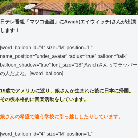
日テレ番組「マツコ会議」にAwich(エイウィッチ)さんが出演
します！
[word_balloon id=”4″ size=”M” position=”L”
name_position=”under_avatar” radius=”true” balloon=”talk”
balloon_shadow=”true” font_size=”18″]Awichさんってラッパー
の人だよね。[/word_balloon]
19歳でアメリカに渡り、娘さんか生まれた後に日本に帰国。
その後本格的に音楽活動をしています。
娘さんの希望で違う学校に引っ越ししたりしています。
[word_balloon id=”4″ size=”M” position=”L”