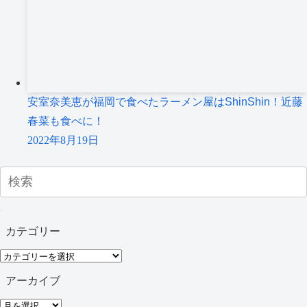
安室奈美恵が福岡で食べたラーメン屋はShinShin！近藤
春菜も食べに！
2022年8月19日
カテゴリー
カ
テ
アーカイブ
ゴ
ア