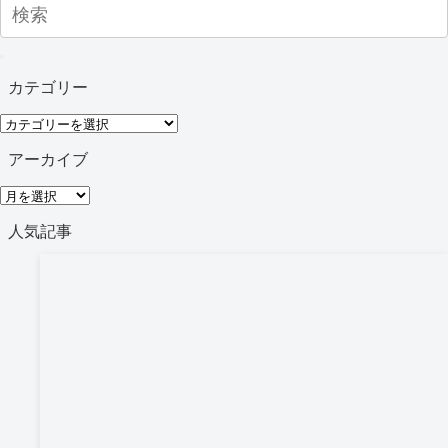
カテゴリー
カ
テ
アーカイブ
ゴ
ア
リ
ー
人気記事
ー
カ
イ
ブ