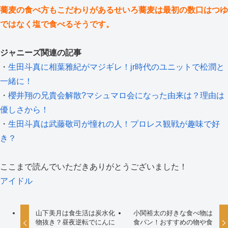
蕎麦の食べ方もこだわりがあるせいろ蕎麦は最初の数口はつゆ
ではなく塩で食べるそうです。
ジャニーズ関連の記事
・
生田斗真に相葉雅紀がマジギレ！jr時代のユニットで松潤と
一緒に！
・
櫻井翔の兄貴会解散?マシュマロ会になった由来は？理由は
優しさから！
・
生田斗真は武藤敬司が憧れの人！プロレス観戦が趣味で好
き？
ここまで読んでいただきありがとうございました！
アイドル
山下美月は食生活は炭水化
小関裕太の好きな食べ物は
物抜き？昼夜逆転でにんに
食パン！おすすめの物や食