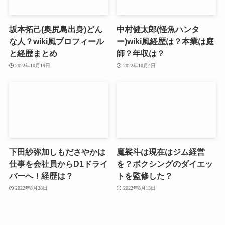
坂本拓己(奥尻島出身)どん
中村健太郎(怪魚ハンタ
な人？wiki風プロフィール
ー)wiki風経歴は？本業は庭
と経歴まとめ
師？年収は？
2022年10月19日
2022年10月4日
下田紗弥加しもださやかは
魔裟斗は現在はジム経営
仕事を会社員からD1ドライ
を？ボクシングのダイエッ
バーへ！経歴は？
トを監修した？
2022年8月28日
2022年8月13日