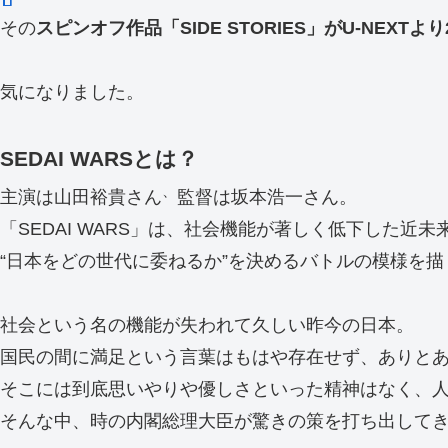
その
スピンオフ作品「SIDE STORIES」がU-NEXTよ
気になりました。
SEDAI WARSとは？
、
主演は山田裕貴さん
監督は坂本浩一さん。
「SEDAI WARS」は、社会機能が著しく低下した近
“日本をどの世代に委ねるか”を決めるバトルの模様を描
社会という名の機能が失われて久しい昨今の日本。
国民の間に満足という言葉はもはや存在せず、ありと
そこには到底思いやりや優しさといった精神はなく、
そんな中、時の内閣総理大臣が驚きの策を打ち出して