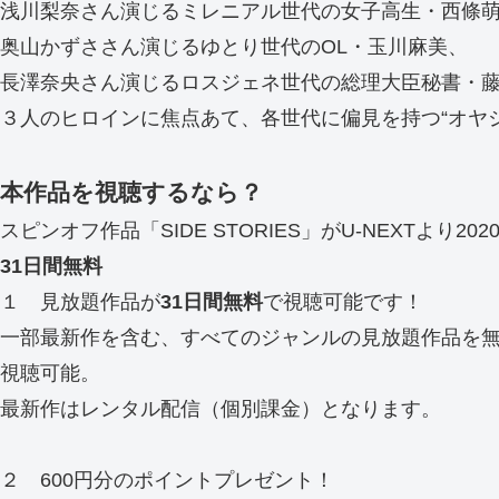
浅川梨奈さん演じるミレニアル世代の女子高生・西條
奥山かずささん演じるゆとり世代のOL・玉川麻美、
長澤奈央さん演じるロスジェネ世代の総理大臣秘書・
３人のヒロインに焦点あて、各世代に偏見を持つ“オヤ
本作品を視聴するなら？
スピンオフ作品「SIDE STORIES」がU-NEXTよ
31
日間無料
１ 見放題作品が
31
日間無料
で視聴可能です！
一部最新作を含む、すべてのジャンルの見放題作品を
視聴可能。
最新作はレンタル配信（個別課金）となります。
２ 600円分のポイントプレゼント！