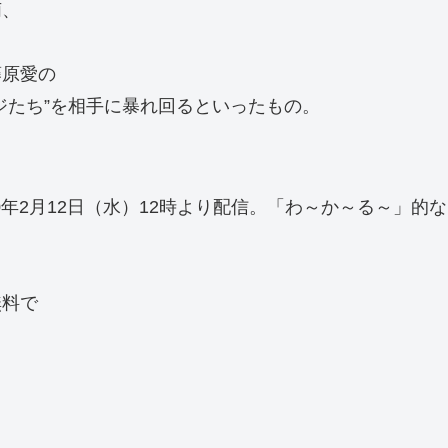
萌、
藤原愛の
ジたち”を相手に暴れ回るといったもの。
り2020年2月12日（水）12時より配信。「わ～か～る～
無料で