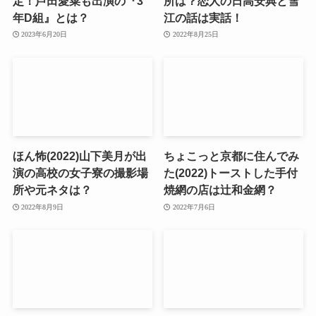
定！芦田愛菜も出演の『3
所は？恋人の日高安典と雪
年D組』とは？
江の話は実話！
2023年6月20日
2022年8月25日
ほん怖(2022)山下美月が出
ちょこっと京都に住んでみ
演の高校の女子寮の撮影場
た(2022)トーストした手付
所や元ネタは？
焼網の店は辻和金網？
2022年8月9日
2022年7月6日