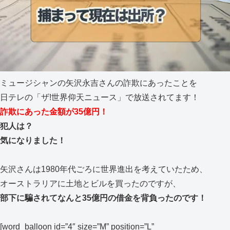
ミュージシャンの矢沢永吉さんの詐欺にあったことを
日テレの「ザ!世界仰天ニュース」で放送されてます！
詐欺にあった金額が35億円！
犯人は？
気になりました！
矢沢さんは1980年代ごろに世界進出を考えていたため、
オーストラリアに土地とビルを買ったのですが、
部下に騙されてなんと35億円の借金を背負ったのです！
[word_balloon id=”4″ size=”M” position=”L”