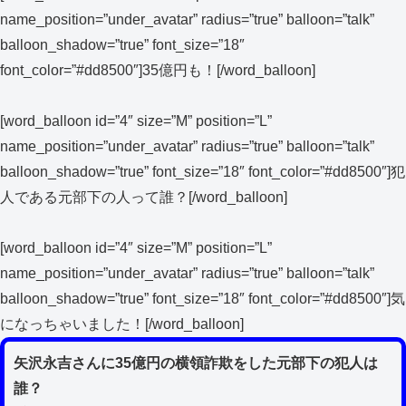
name_position=”under_avatar” radius=”true” balloon=”talk”
balloon_shadow=”true” font_size=”18″
font_color=”#dd8500″]35億円も！[/word_balloon]
[word_balloon id=”4″ size=”M” position=”L”
name_position=”under_avatar” radius=”true” balloon=”talk”
balloon_shadow=”true” font_size=”18″ font_color=”#dd8500″]犯
人である元部下の人って誰？[/word_balloon]
[word_balloon id=”4″ size=”M” position=”L”
name_position=”under_avatar” radius=”true” balloon=”talk”
balloon_shadow=”true” font_size=”18″ font_color=”#dd8500″]気
になっちゃいました！[/word_balloon]
矢沢永吉さんに35億円の横領詐欺をした元部下の犯人は
誰？