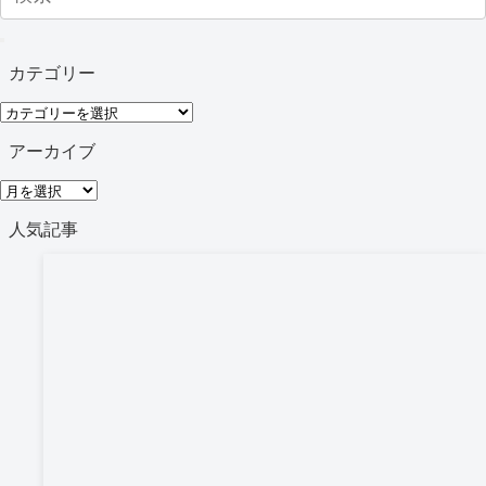
カテゴリー
カ
テ
アーカイブ
ゴ
ア
リ
ー
人気記事
ー
カ
イ
ブ