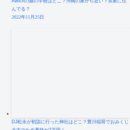
Awichの娘の学校はどこ？沖縄の家から近い？実家に住
んでる？
2022年11月25日
DJ松永が初詣に行った神社はどこ？豊川稲荷でおみくじ
大吉のため賽銭が7万円！