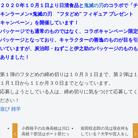
２０２０年１０月１日より日清食品と
鬼滅の刃
のコラボで「チ
キンラーメン×鬼滅の刃 ”フタどめ” フィギュア プレゼント
キャンペーン」を開催しています！
パッケージでも通常のものではなく、コラボキャンペーン限定
パッケージとなっており、キャラクターの善逸のものが目を引
いていますが、炭治郎・ねずこと伊之助のパッケージのものも
ありました！
第１弾のフタどめの締め切りは１０月３１日まで、第２弾は１
１月１日から１１か月３０日までとなっています。
応募しようとしている人は、締め切りに気をつけて応募してく
ださい！
遊び
雑学
小西桜子の出身高校は川口
前田旺志郎の兄は現在何を
高校？部活はボート部だっ
している？大学や芸人をし