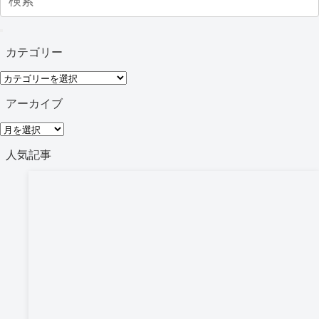
カテゴリー
カ
テ
アーカイブ
ゴ
ア
リ
ー
人気記事
ー
カ
イ
ブ