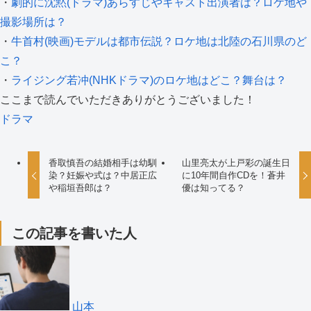
・
劇的に沈黙(ドラマ)あらすじやキャスト出演者は？ロケ地や
撮影場所は？
・
牛首村(映画)モデルは都市伝説？ロケ地は北陸の石川県のど
こ？
・
ライジング若冲(NHKドラマ)のロケ地はどこ？舞台は？
ここまで読んでいただきありがとうございました！
ドラマ
香取慎吾の結婚相手は幼馴
山里亮太が上戸彩の誕生日
染？妊娠や式は？中居正広
に10年間自作CDを！蒼井
や稲垣吾郎は？
優は知ってる？
この記事を書いた人
山本