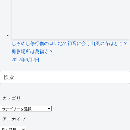
しろめし修行僧のロケ地で初音に会う山奥の寺はどこ？
撮影場所は萬福寺？
2022年6月2日
カテゴリー
カ
テ
アーカイブ
ゴ
ア