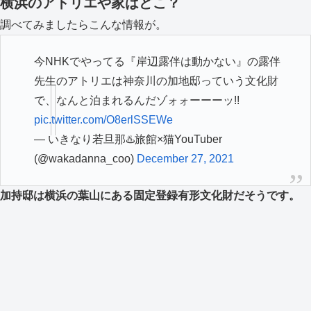
横浜のアトリエや家はどこ？
調べてみましたらこんな情報が。
今NHKでやってる『岸辺露伴は動かない』の露伴
先生のアトリエは神奈川の加地邸っていう文化財
で、なんと泊まれるんだゾォォーーーッ!!
pic.twitter.com/O8erlSSEWe
— いきなり若旦那♨️旅館×猫YouTuber
(@wakadanna_coo)
December 27, 2021
加持邸は横浜の葉山にある固定登録有形文化財だそうです。