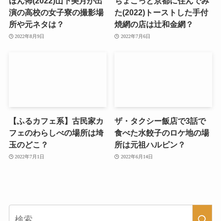
ほん怖(2022)山下美月が出
ちょこっと京都に住んでみ
演の高校の女子寮の撮影場
た(2022)トーストした手付
所や元ネタは？
焼網の店は辻和金網？
2022年8月9日
2022年7月6日
【ふるカフェ系】古民家カ
ザ・タクシー飯店で3話で
フェのわらしべの場所は埼
食べた水餃子のロケ地の場
玉のどこ？
所は元祖ハルピン？
2022年7月1日
2022年6月14日