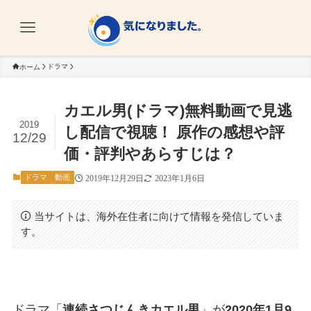
ドラマ
ホーム
カエル男(ドラマ)無料動画で見逃
2019
し配信で視聴！ 原作の感想や評
12/29
価・評判やあらすじは？
ドラマ
動画
2019年12月29日
2023年1月6日
当サイトは、海外在住者に向けて情報を発信していま
す。
ドラマ「
連続さつじんきカエル男
」が
2020年1月9