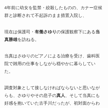
4年前に幼女を監禁・絞殺したものの、カナー症候
群と診断されて不起訴のまま措置入院し、
現在は保護司・
有働さゆり
の保護観察下にある
当
真勝雄
を訪ねる。
当真はさゆりのピアノによる治療を受け、歯科医
院で雑用の仕事をしながら穏やかに暮らしてい
た。
調査対象として接しなければならないと思いなが
らも、さゆりやその息子の
真人
、そして当真にも
好感を抱いていた古手川だったが、初対面からわ