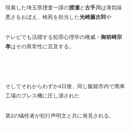
現着した埼玉県捜査一課の
渡瀬
と
古手川
は薄気味
悪さをおぼえ、検死を担当した
光崎藤次郎
や
テレビでも活躍する犯罪心理学の権威・
御前崎宗
孝
はその異常性に言及する。
そしてそれからわずか4日後、同じ飯能市内で廃車
工場のプレス機に圧し潰された
第2の犠牲者が犯行声明文と共に発見される。