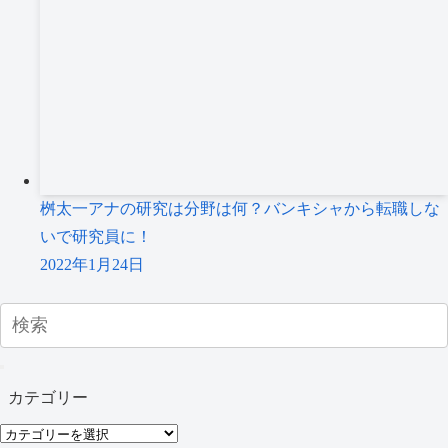
桝太一アナの研究は分野は何？バンキシャから転職しな
いで研究員に！
2022年1月24日
カテゴリー
カ