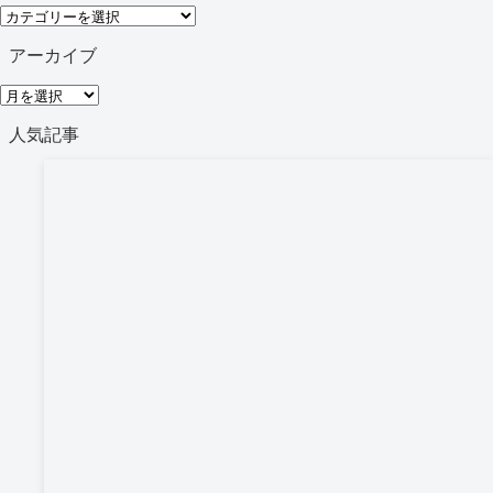
カ
テ
アーカイブ
ゴ
ア
リ
ー
人気記事
ー
カ
イ
ブ