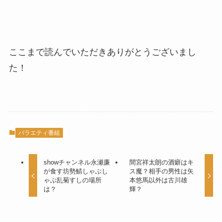
ここまで読んでいただきありがとうございまし
た！
バラエティ番組
showチャンネル永瀬廉
間宮祥太朗の酒癖はキ
が食す坊勢鯖しゃぶし
ス魔？相手の男性は矢
ゃぶ乱菊すしの場所
本悠馬以外は古川雄
は？
輝？