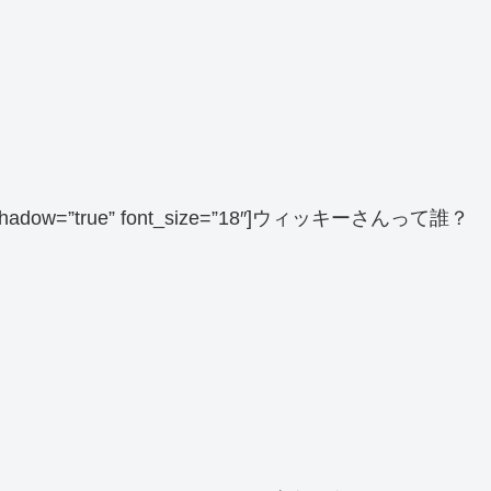
 balloon_shadow=”true” font_size=”18″]ウィッキーさんって誰？