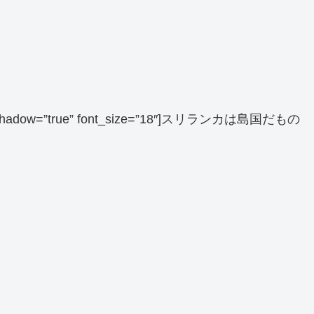
 balloon_shadow=”true” font_size=”18″]スリランカは島国だもの