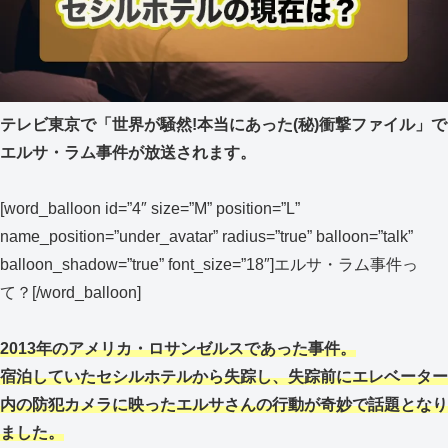
テレビ東京で「世界が騒然!本当にあった(秘)衝撃ファイル」で
エルサ・ラム事件が放送されます。
[word_balloon id=”4″ size=”M” position=”L”
name_position=”under_avatar” radius=”true” balloon=”talk”
balloon_shadow=”true” font_size=”18″]エルサ・ラム事件っ
て？[/word_balloon]
2013年のアメリカ・ロサンゼルスであった事件。
宿泊していたセシルホテルから失踪し、失踪前にエレベーター
内の防犯カメラに映ったエルサさんの行動が奇妙で話題となり
ました。