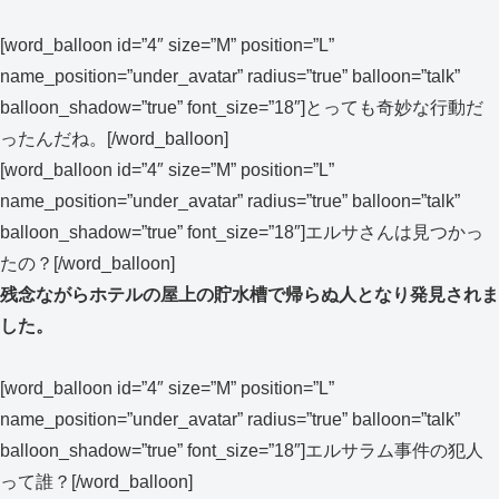
[word_balloon id=”4″ size=”M” position=”L”
name_position=”under_avatar” radius=”true” balloon=”talk”
balloon_shadow=”true” font_size=”18″]とっても奇妙な行動だ
ったんだね。[/word_balloon]
[word_balloon id=”4″ size=”M” position=”L”
name_position=”under_avatar” radius=”true” balloon=”talk”
balloon_shadow=”true” font_size=”18″]エルサさんは見つかっ
たの？[/word_balloon]
残念ながらホテルの屋上の貯水槽で帰らぬ人となり発見されま
した。
[word_balloon id=”4″ size=”M” position=”L”
name_position=”under_avatar” radius=”true” balloon=”talk”
balloon_shadow=”true” font_size=”18″]エルサラム事件の犯人
って誰？[/word_balloon]