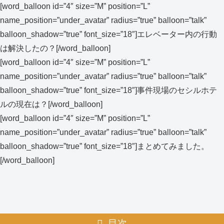
[word_balloon id=”4″ size=”M” position=”L”
name_position=”under_avatar” radius=”true” balloon=”talk”
balloon_shadow=”true” font_size=”18″]エレベーター内の行動
は解決したの？[/word_balloon]
[word_balloon id=”4″ size=”M” position=”L”
name_position=”under_avatar” radius=”true” balloon=”talk”
balloon_shadow=”true” font_size=”18″]事件現場のセシルホテ
ルの現在は？[/word_balloon]
[word_balloon id=”4″ size=”M” position=”L”
name_position=”under_avatar” radius=”true” balloon=”talk”
balloon_shadow=”true” font_size=”18″]まとめてみました。
[/word_balloon]
目次